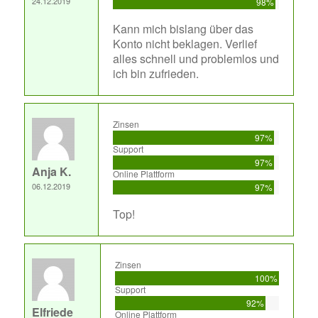
24.12.2019
98%
Kann mich bislang über das
Konto nicht beklagen. Verlief
alles schnell und problemlos und
ich bin zufrieden.
Zinsen
97%
Support
97%
Anja K.
Online Plattform
06.12.2019
97%
Top!
Zinsen
100%
Support
92%
Elfriede
Online Plattform