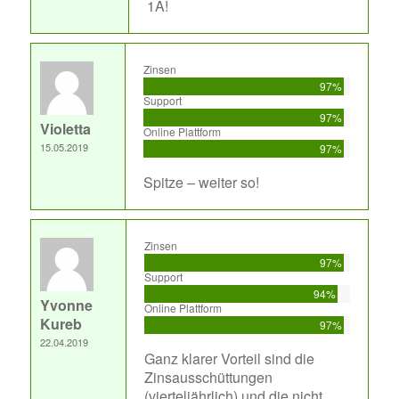
1A!
Zinsen
97%
Support
97%
Violetta
Online Plattform
15.05.2019
97%
Spitze – weiter so!
Zinsen
97%
Support
94%
Yvonne
Online Plattform
Kureb
97%
22.04.2019
Ganz klarer Vorteil sind die
Zinsausschüttungen
(vierteljährlich) und die nicht