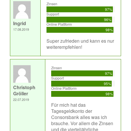
Zinsen
97%
Support
96%
Ingrid
Online Plattform
17.08.2019
98%
Super zufrieden und kann es nur
weiterempfehlen!
Zinsen
97%
Support
95%
Christoph
Online Plattform
Gröller
98%
22.07.2019
Für mich hat das
Tagesgeldkonto der
Consorsbank alles was ich
brauche. Vor allem die Zinsen
und die vierteljährliche