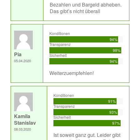
Bezahlen und Bargeld abheben.
Das gibt’s nicht überall
Konditionen
94%
Transparenz
98%
Pia
Sicherheit
05.04.2020
94%
Weiterzuempfehlen!
Konditionen
91%
Transparenz
93%
Kamila
Sicherheit
Stanislav
97%
08.03.2020
Ist soweit ganz gut. Leider gibt