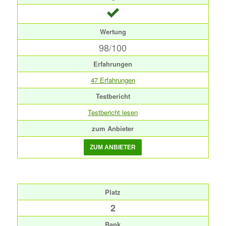
Wertung
98/100
Erfahrungen
47 Erfahrungen
Testbericht
Testbericht lesen
zum Anbieter
Platz
2
Bank