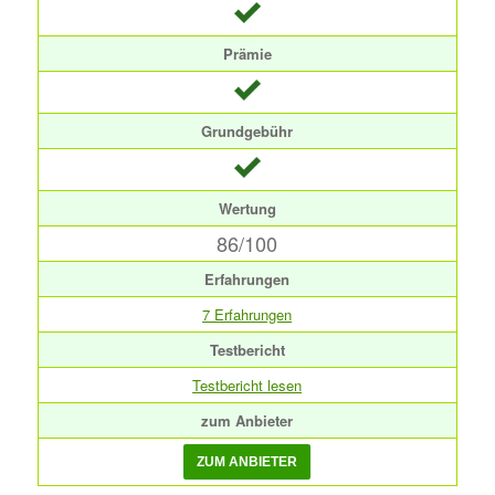
Prämie
Grundgebühr
Wertung
86/100
Erfahrungen
7 Erfahrungen
Testbericht
Testbericht lesen
zum Anbieter