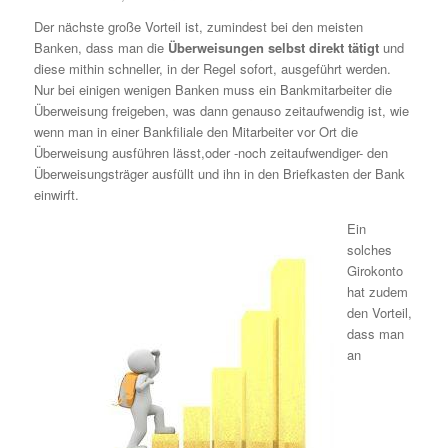
Der nächste große Vorteil ist, zumindest bei den meisten
Banken, dass man die
Überweisungen selbst direkt tätigt
und
diese mithin schneller, in der Regel sofort, ausgeführt werden.
Nur bei einigen wenigen Banken muss ein Bankmitarbeiter die
Überweisung freigeben, was dann genauso zeitaufwendig ist, wie
wenn man in einer Bankfiliale den Mitarbeiter vor Ort die
Überweisung ausführen lässt,oder -noch zeitaufwendiger- den
Überweisungsträger ausfüllt und ihn in den Briefkasten der Bank
einwirft.
Ein
solches
Girokonto
hat zudem
den Vorteil,
dass man
an