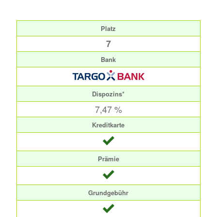
Platz
7
Bank
Dispozins*
7,47 %
Kreditkarte
Prämie
Grundgebühr