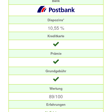
Bank
Dispozins*
10,55 %
Kreditkarte
Prämie
Grundgebühr
Wertung
89/100
Erfahrungen