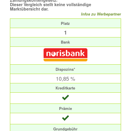
Zahlungskontengesetz:
Dieser Vergleich stellt keine vollständige
Marktübersicht dar.
Infos zu Werbepartner
Platz
1
Bank
Dispozins*
10,85 %
Kreditkarte
Prämie
Grundgebühr