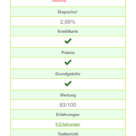
Dispozins*
2,66%
Kreditkarte
Prämie
Grundgebühr
Wertung
83/100
Erfahrungen
6 Erfahrungen
Testbericht