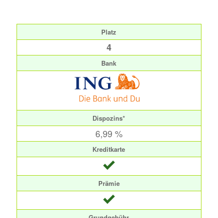
Platz
4
Bank
Dispozins*
6,99 %
Kreditkarte
Prämie
Grundgebühr