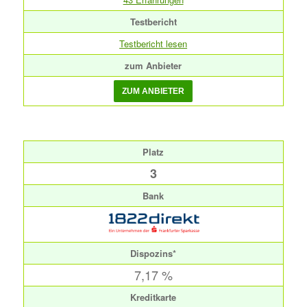
Testbericht
Testbericht lesen
zum Anbieter
Platz
3
Bank
Dispozins*
7,17 %
Kreditkarte