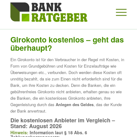
Girokonto kostenlos – geht das
überhaupt?
Ein Girokonto ist für den Verbraucher in der Regel mit Kosten, in
Form von Grundgebühren und Kosten für Einzelaufträge wie
Überweisungen etc., verbunden. Doch werden diese Kosten oft
unnötig bezahlt, da sie zum Einen nicht erforderlich sind für die
Bank, um ihre Kosten zu decken. Denn die Banken, die ein
gebührenfreies Girokonto nicht anbieten, erhalten genau so wie
die Banken, die ein kostenloses Girokonto anbieten, ihre
Gegenleistung durch das
Anlegen des Geldes
, das der Kunde
der Bank anvertraut.
Die kostenlosen Anbieter im Vergleich –
Stand: August 2026
Hinweis:
Information laut § 18 Abs. 6